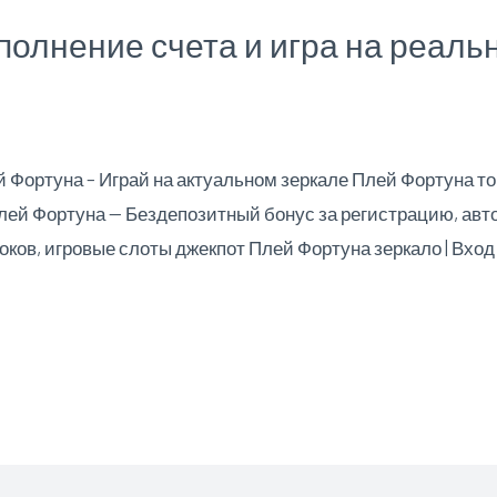
полнение счета и игра на реаль
 Фортуна – Играй на актуальном зеркале Плей Фортуна т
Плей Фортуна — Бездепозитный бонус за регистрацию, ав
ков, игровые слоты джекпот Плей Фортуна зеркало | Вход