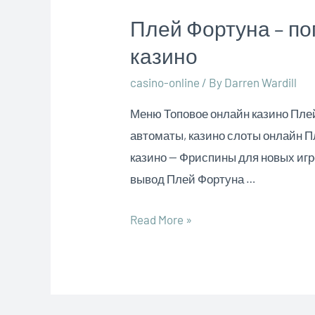
Плей Фортуна – по
казино
casino-online
/ By
Darren Wardill
Меню Топовое онлайн казино Плей
автоматы, казино слоты онлайн 
казино — Фриспины для новых игро
вывод Плей Фортуна …
Read More »