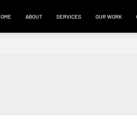
HOME
ABOUT
SERVICES
OUR WORK