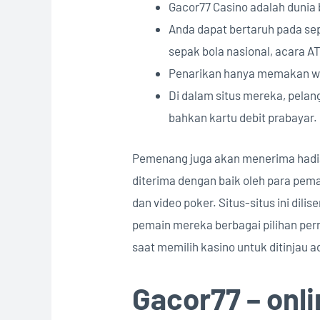
Gacor77 Casino adalah dunia
Anda dapat bertaruh pada sepak
sepak bola nasional, acara AT
Penarikan hanya memakan wak
Di dalam situs mereka, pela
bahkan kartu debit prabayar.
Pemenang juga akan menerima hadiah
diterima dengan baik oleh para pemai
dan video poker. Situs-situs ini di
pemain mereka berbagai pilihan per
saat memilih kasino untuk ditinjau
Gacor77 – onli