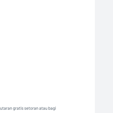
aran gratis setoran atau bagi