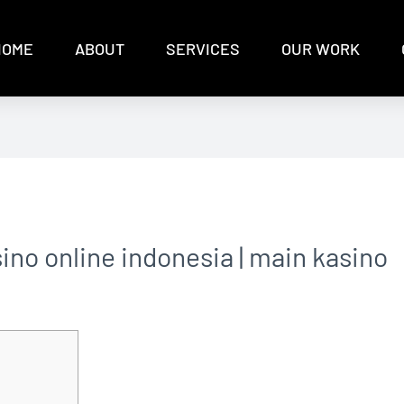
HOME
ABOUT
SERVICES
OUR WORK
no online indonesia | main kasino
l