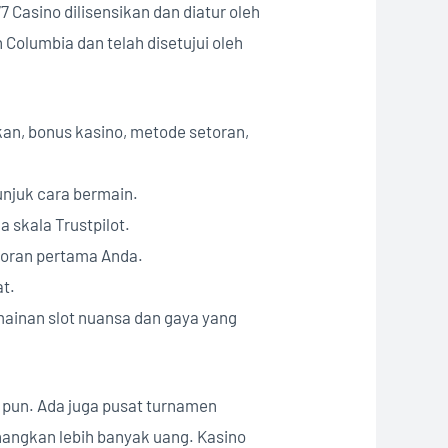
 Casino dilisensikan dan diatur oleh
Columbia dan telah disetujui oleh
an, bonus kasino, metode setoran,
unjuk cara bermain.
a skala Trustpilot.
toran pertama Anda.
t.
mainan slot nuansa dan gaya yang
 pun. Ada juga pusat turnamen
angkan lebih banyak uang. Kasino