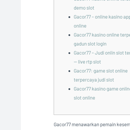
demo slot
Gacor77 – online kasino app,
online
Gacor77 kasino online terp
gadun slot login
Gacor77 – Judi onlin slot t
— live rtp slot
Gacor77: game slot online
terpercaya judi slot
Gacor77 kasino game online
slot online
Gacor77 menawarkan pemain kesempa