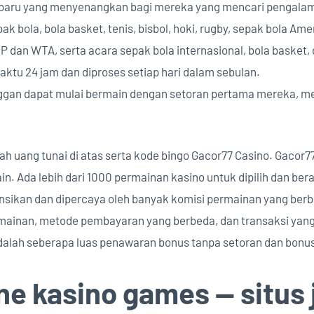
 baru yang menyenangkan bagi mereka yang mencari pengalam
 bola, bola basket, tenis, bisbol, hoki, rugby, sepak bola Ameri
P dan WTA, serta acara sepak bola internasional, bola basket, 
tu 24 jam dan diproses setiap hari dalam sebulan.
nggan dapat mulai bermain dengan setoran pertama mereka, m
 uang tunai di atas serta kode bingo Gacor77 Casino. Gacor77
n. Ada lebih dari 1000 permainan kasino untuk dipilih dan ber
lisensikan dan dipercaya oleh banyak komisi permainan yang 
mainan, metode pembayaran yang berbeda, dan transaksi yang 
 adalah seberapa luas penawaran bonus tanpa setoran dan bonu
ne kasino games — situs j