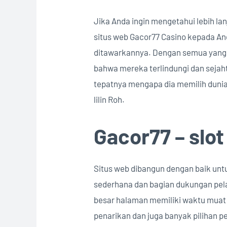
Jika Anda ingin mengetahui lebih la
situs web Gacor77 Casino kepada An
ditawarkannya. Dengan semua yang 
bahwa mereka terlindungi dan sejaht
tepatnya mengapa dia memilih dun
lilin Roh.
Gacor77 – slot
Situs web dibangun dengan baik un
sederhana dan bagian dukungan pela
besar halaman memiliki waktu muat 
penarikan dan juga banyak pilihan p