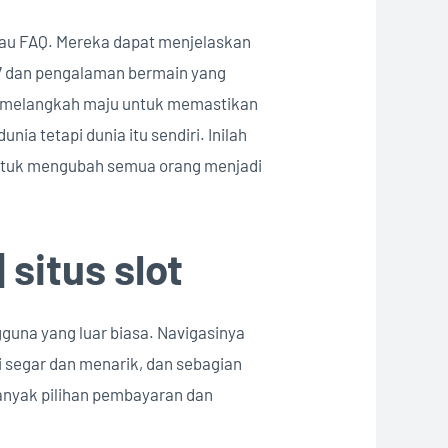
atau FAQ. Mereka dapat menjelaskan
77 dan pengalaman bermain yang
us melangkah maju untuk memastikan
a tetapi dunia itu sendiri. Inilah
ntuk mengubah semua orang menjadi
 situs slot
una yang luar biasa. Navigasinya
i segar dan menarik, dan sebagian
banyak pilihan pembayaran dan