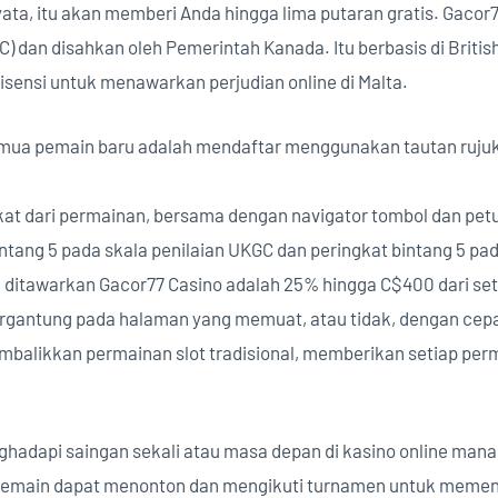
ta, itu akan memberi Anda hingga lima putaran gratis. Gacor77
an disahkan oleh Pemerintah Kanada. Itu berbasis di British 
lisensi untuk menawarkan perjudian online di Malta.
emua pemain baru adalah mendaftar menggunakan tautan rujuk
ingkat dari permainan, bersama dengan navigator tombol dan pet
intang 5 pada skala penilaian UKGC dan peringkat bintang 5 pad
ditawarkan Gacor77 Casino adalah 25% hingga C$400 dari se
rgantung pada halaman yang memuat, atau tidak, dengan cepa
mbalikkan permainan slot tradisional, memberikan setiap per
ghadapi saingan sekali atau masa depan di kasino online mana
pemain dapat menonton dan mengikuti turnamen untuk memen