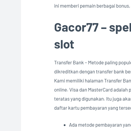
ini memberi pemain berbagai bonus,
Gacor77 – spe
slot
Transfer Bank – Metode paling popul
dikreditkan dengan transfer bank ber
Kami memiliki halaman Transfer Ban
online. Visa dan MasterCard adalah 
teratas yang digunakan. Itu juga a
daftar kartu pembayaran yang terse
Ada metode pembayaran yang 