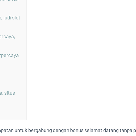
 judi slot
ercaya,
erpercaya
, situs
tan untuk bergabung dengan bonus selamat datang tanpa put